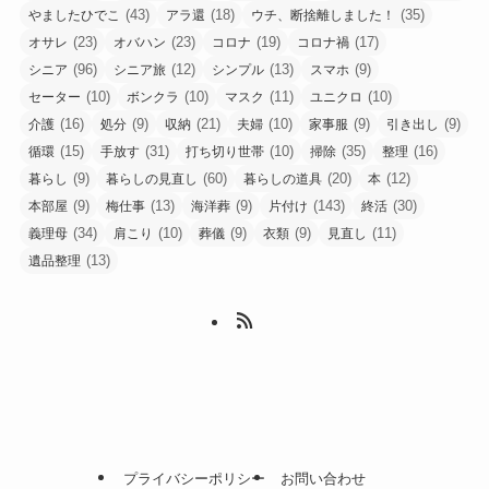
(43)
(18)
(35)
やましたひでこ
アラ還
ウチ、断捨離しました！
(23)
(23)
(19)
(17)
オサレ
オバハン
コロナ
コロナ禍
(96)
(12)
(13)
(9)
シニア
シニア旅
シンプル
スマホ
(10)
(10)
(11)
(10)
セーター
ボンクラ
マスク
ユニクロ
(16)
(9)
(21)
(10)
(9)
(9)
介護
処分
収納
夫婦
家事服
引き出し
(15)
(31)
(10)
(35)
(16)
循環
手放す
打ち切り世帯
掃除
整理
(9)
(60)
(20)
(12)
暮らし
暮らしの見直し
暮らしの道具
本
(9)
(13)
(9)
(143)
(30)
本部屋
梅仕事
海洋葬
片付け
終活
(34)
(10)
(9)
(9)
(11)
義理母
肩こり
葬儀
衣類
見直し
(13)
遺品整理
プライバシーポリシー
お問い合わせ