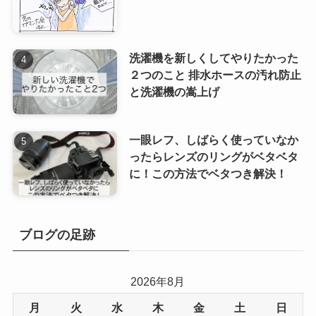
洗濯機を新しくしてやりたかった
２つのこと 排水ホースの汚れ防止
と洗濯機の嵩上げ
一眼レフ、しばらく使っていなか
ったらレンズのリングがベタベタ
に！この方法でベタつき解決！
ブログの足跡
2026年8月
月
火
水
木
金
土
日