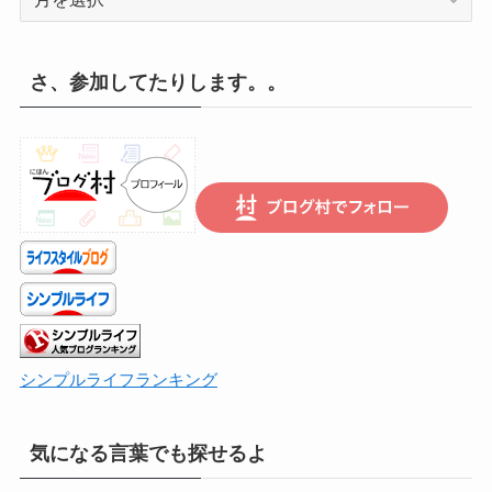
録
の
遡
さ、参加してたりします。。
り
は
こ
ち
ら
で
シンプルライフランキング
気になる言葉でも探せるよ