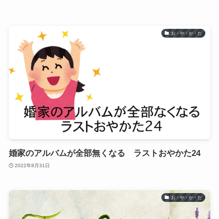
お・や・か・た
婚家のアルバムが全部無くなる ラストおやかた24
2022年8月31日
お・や・か・た