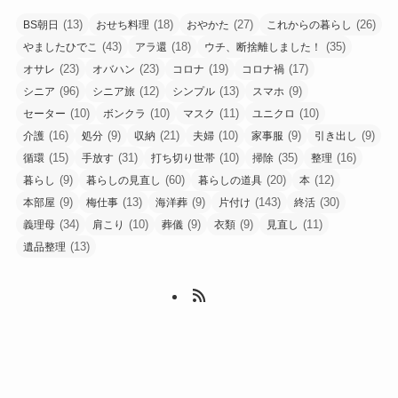
(13)
(18)
(27)
(26)
BS朝日
おせち料理
おやかた
これからの暮らし
(43)
(18)
(35)
やましたひでこ
アラ還
ウチ、断捨離しました！
(23)
(23)
(19)
(17)
オサレ
オバハン
コロナ
コロナ禍
(96)
(12)
(13)
(9)
シニア
シニア旅
シンプル
スマホ
(10)
(10)
(11)
(10)
セーター
ボンクラ
マスク
ユニクロ
(16)
(9)
(21)
(10)
(9)
(9)
介護
処分
収納
夫婦
家事服
引き出し
(15)
(31)
(10)
(35)
(16)
循環
手放す
打ち切り世帯
掃除
整理
(9)
(60)
(20)
(12)
暮らし
暮らしの見直し
暮らしの道具
本
(9)
(13)
(9)
(143)
(30)
本部屋
梅仕事
海洋葬
片付け
終活
(34)
(10)
(9)
(9)
(11)
義理母
肩こり
葬儀
衣類
見直し
(13)
遺品整理