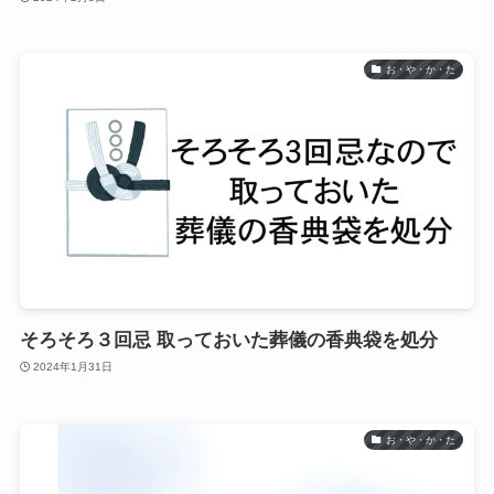
お・や・か・た
そろそろ３回忌 取っておいた葬儀の香典袋を処分
2024年1月31日
お・や・か・た