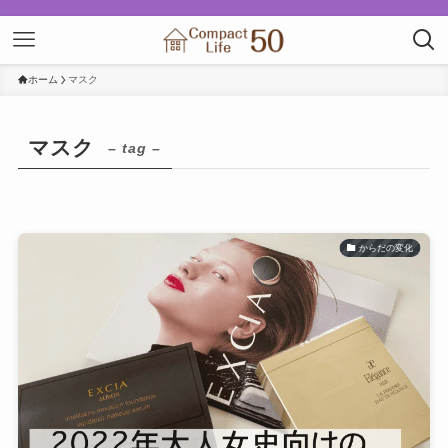
ホーム
マスク
マスク
– tag –
からだの変化