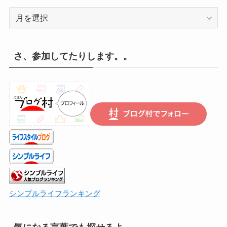
記
録
の
遡
さ、参加してたりします。。
り
は
こ
ち
ら
で
シンプルライフランキング