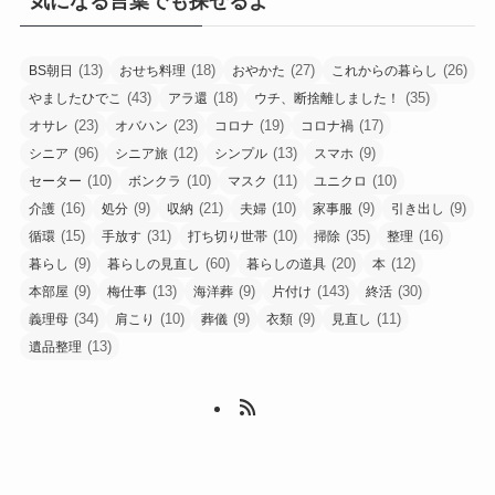
気になる言葉でも探せるよ
(13)
(18)
(27)
(26)
BS朝日
おせち料理
おやかた
これからの暮らし
(43)
(18)
(35)
やましたひでこ
アラ還
ウチ、断捨離しました！
(23)
(23)
(19)
(17)
オサレ
オバハン
コロナ
コロナ禍
(96)
(12)
(13)
(9)
シニア
シニア旅
シンプル
スマホ
(10)
(10)
(11)
(10)
セーター
ボンクラ
マスク
ユニクロ
(16)
(9)
(21)
(10)
(9)
(9)
介護
処分
収納
夫婦
家事服
引き出し
(15)
(31)
(10)
(35)
(16)
循環
手放す
打ち切り世帯
掃除
整理
(9)
(60)
(20)
(12)
暮らし
暮らしの見直し
暮らしの道具
本
(9)
(13)
(9)
(143)
(30)
本部屋
梅仕事
海洋葬
片付け
終活
(34)
(10)
(9)
(9)
(11)
義理母
肩こり
葬儀
衣類
見直し
(13)
遺品整理