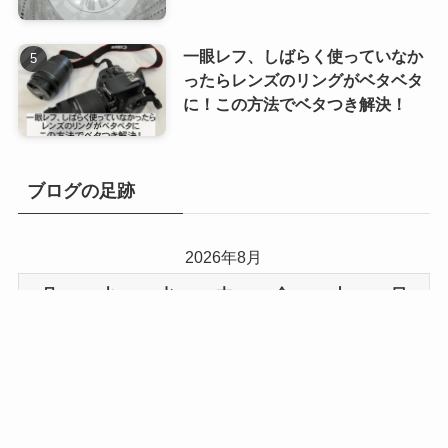
一眼レフ、しばらく使っていなか
ったらレンズのリングがベタベタ
に！この方法でベタつき解決！
ブログの足跡
2026年8月
月
火
水
木
金
土
日
1
2
3
4
5
6
7
8
9
10
11
12
13
14
15
16