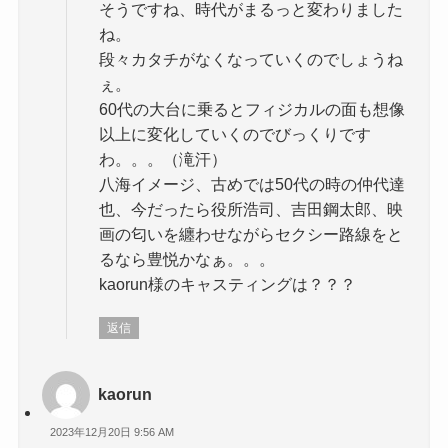
そうですね、時代がまるっと変わりました
ね。
段々カタチがなくなっていくのでしょうね
ぇ。
60代の大台に乗るとフィジカルの面も想像
以上に変化していくのでびっくりです
わ。。。（滝汗）
八海イメージ、古めでは50代の時の仲代達
也、今だったら役所浩司、吉田鋼太郎、映
画の匂いを纏わせながらセクシー路線をと
るなら豊悦かなぁ。。。
kaorun様のキャスティングは？？？
返信
kaorun
2023年12月20日 9:56 AM