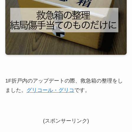
1F折戸内のアップデートの際、救急箱の整理をし
ました。
グリコール・グリコ
です。
(スポンサーリンク)