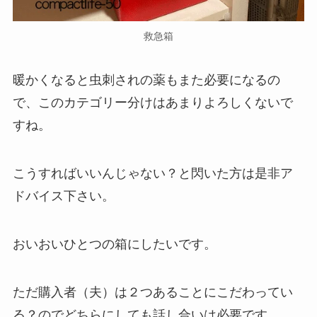
で、三角巾だけを残して処分。
あわせて読みたい
コロナ禍に怪我することなかれ。
傷用のガーゼ全く販売なし。
キズ手当て用の消毒液がなかったので、新しく傷
用消毒液を買って入れ直しました。
(スポンサーリンク)