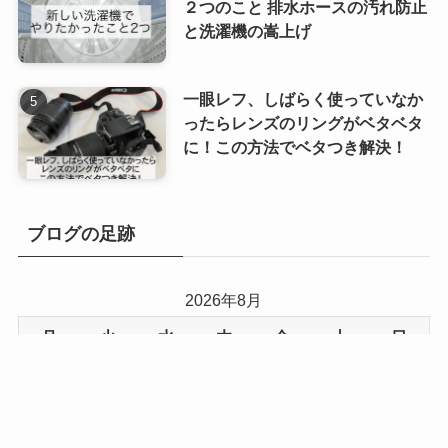
２つのこと 排水ホースの汚れ防止
と洗濯機の嵩上げ
一眼レフ、しばらく使っていなか
ったらレンズのリングがベタベタ
に！この方法でベタつき解決！
ブログの足跡
2026年8月
月
火
水
木
金
土
日
1
2
3
4
5
6
7
8
9