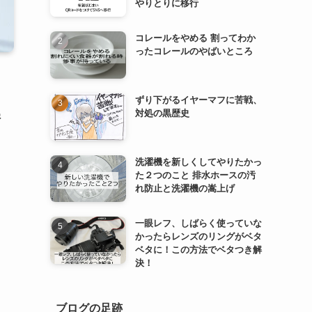
やりとりに移行
コレールをやめる 割ってわか
ったコレールのやばいところ
ずり下がるイヤーマフに苦戦、
ぬ
対処の黒歴史
洗濯機を新しくしてやりたかっ
た２つのこと 排水ホースの汚
れ防止と洗濯機の嵩上げ
一眼レフ、しばらく使っていな
かったらレンズのリングがベタ
ベタに！この方法でベタつき解
決！
ブログの足跡