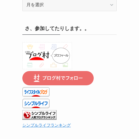
記
録
の
遡
さ、参加してたりします。。
り
は
こ
。
ち
ら
で
イ
シンプルライフランキング