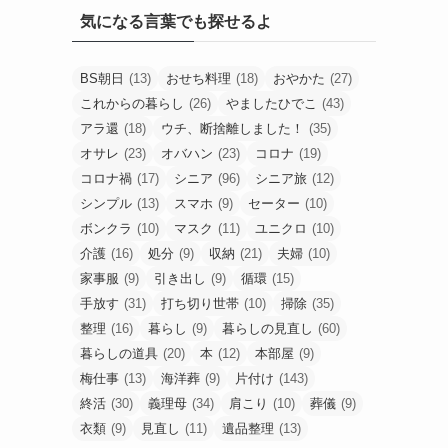
気になる言葉でも探せるよ
BS朝日
(13)
おせち料理
(18)
おやかた
(27)
これからの暮らし
(26)
やましたひでこ
(43)
アラ還
(18)
ウチ、断捨離しました！
(35)
オサレ
(23)
オバハン
(23)
コロナ
(19)
コロナ禍
(17)
シニア
(96)
シニア旅
(12)
シンプル
(13)
スマホ
(9)
セーター
(10)
ボンクラ
(10)
マスク
(11)
ユニクロ
(10)
介護
(16)
処分
(9)
収納
(21)
夫婦
(10)
家事服
(9)
引き出し
(9)
循環
(15)
手放す
(31)
打ち切り世帯
(10)
掃除
(35)
整理
(16)
暮らし
(9)
暮らしの見直し
(60)
暮らしの道具
(20)
本
(12)
本部屋
(9)
梅仕事
(13)
海洋葬
(9)
片付け
(143)
終活
(30)
義理母
(34)
肩こり
(10)
葬儀
(9)
衣類
(9)
見直し
(11)
遺品整理
(13)