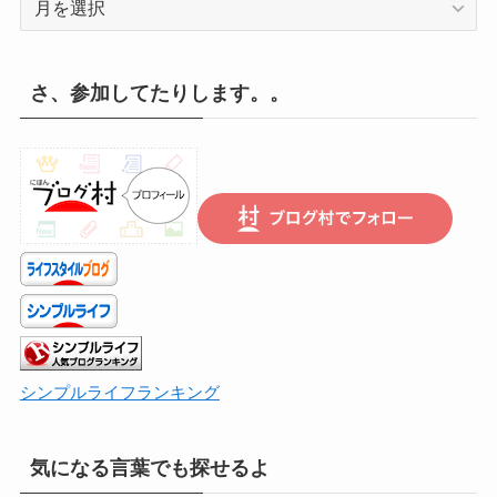
録
の
遡
さ、参加してたりします。。
り
は
こ
ち
ら
で
シンプルライフランキング
気になる言葉でも探せるよ