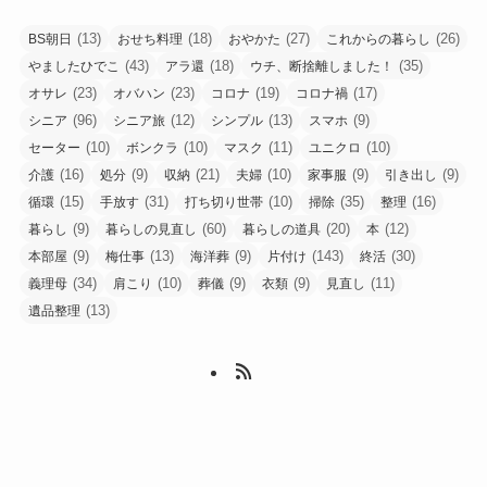
(13)
(18)
(27)
(26)
BS朝日
おせち料理
おやかた
これからの暮らし
(43)
(18)
(35)
やましたひでこ
アラ還
ウチ、断捨離しました！
(23)
(23)
(19)
(17)
オサレ
オバハン
コロナ
コロナ禍
(96)
(12)
(13)
(9)
シニア
シニア旅
シンプル
スマホ
(10)
(10)
(11)
(10)
セーター
ボンクラ
マスク
ユニクロ
(16)
(9)
(21)
(10)
(9)
(9)
介護
処分
収納
夫婦
家事服
引き出し
(15)
(31)
(10)
(35)
(16)
循環
手放す
打ち切り世帯
掃除
整理
(9)
(60)
(20)
(12)
暮らし
暮らしの見直し
暮らしの道具
本
(9)
(13)
(9)
(143)
(30)
本部屋
梅仕事
海洋葬
片付け
終活
(34)
(10)
(9)
(9)
(11)
義理母
肩こり
葬儀
衣類
見直し
(13)
遺品整理