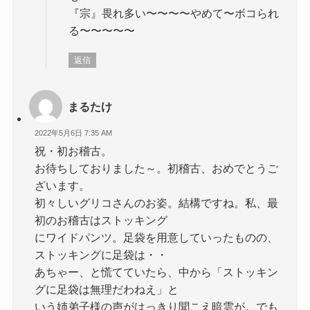
『宗』畏れ多い〜〜〜〜やめて〜ボコられ
る〜〜〜〜〜
返信
まるたけ
2022年5月6日 7:35 AM
祝・初お稽古。
お待ちしておりました～。初稽古、おめでとうご
ざいます。
初々しいグリコさんのお姿。結構ですね。私、最
初のお稽古はストッキング
にワイドパンツ。足袋を用意していったものの、
ストッキングに足袋は・・
あちゃー、と慌てていたら、中から「ストッキン
グに足袋は無理だわねえ」と
いう姉弟子様の声がはっきり聞こえ暗雲が。でも