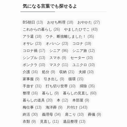
気になる言葉でも探せるよ
BS朝日
(13)
おせち料理
(18)
おやかた
(27)
これからの暮らし
(26)
やましたひでこ
(43)
アラ還
(18)
ウチ、断捨離しました！
(35)
オサレ
(23)
オバハン
(23)
コロナ
(19)
コロナ禍
(17)
シニア
(96)
シニア旅
(12)
シンプル
(13)
スマホ
(9)
セーター
(10)
ボンクラ
(10)
マスク
(11)
ユニクロ
(10)
介護
(16)
処分
(9)
収納
(21)
夫婦
(10)
家事服
(9)
引き出し
(9)
循環
(15)
手放す
(31)
打ち切り世帯
(10)
掃除
(35)
整理
(16)
暮らし
(9)
暮らしの見直し
(60)
暮らしの道具
(20)
本
(12)
本部屋
(9)
梅仕事
(13)
海洋葬
(9)
片付け
(143)
終活
(30)
義理母
(34)
肩こり
(10)
葬儀
(9)
衣類
(9)
見直し
(11)
遺品整理
(13)