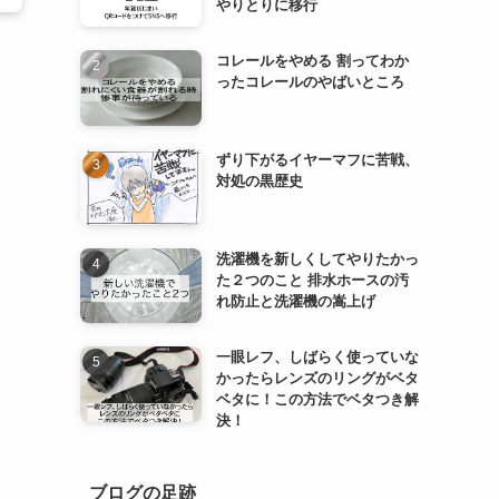
やりとりに移行
コレールをやめる 割ってわか
ったコレールのやばいところ
ずり下がるイヤーマフに苦戦、
対処の黒歴史
洗濯機を新しくしてやりたかっ
た２つのこと 排水ホースの汚
れ防止と洗濯機の嵩上げ
一眼レフ、しばらく使っていな
かったらレンズのリングがベタ
ベタに！この方法でベタつき解
決！
ブログの足跡