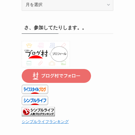
記
録
の
遡
さ、参加してたりします。。
り
は
こ
ち
ら
で
シンプルライフランキング