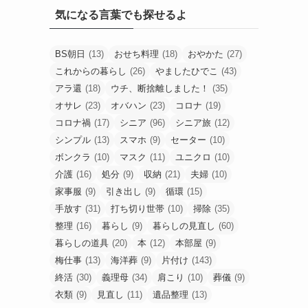
気になる言葉でも探せるよ
BS朝日
(13)
おせち料理
(18)
おやかた
(27)
これからの暮らし
(26)
やましたひでこ
(43)
アラ還
(18)
ウチ、断捨離しました！
(35)
オサレ
(23)
オバハン
(23)
コロナ
(19)
コロナ禍
(17)
シニア
(96)
シニア旅
(12)
シンプル
(13)
スマホ
(9)
セーター
(10)
ボンクラ
(10)
マスク
(11)
ユニクロ
(10)
介護
(16)
処分
(9)
収納
(21)
夫婦
(10)
家事服
(9)
引き出し
(9)
循環
(15)
手放す
(31)
打ち切り世帯
(10)
掃除
(35)
整理
(16)
暮らし
(9)
暮らしの見直し
(60)
暮らしの道具
(20)
本
(12)
本部屋
(9)
梅仕事
(13)
海洋葬
(9)
片付け
(143)
終活
(30)
義理母
(34)
肩こり
(10)
葬儀
(9)
衣類
(9)
見直し
(11)
遺品整理
(13)