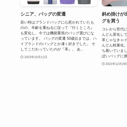
シニア、バッグの変遷
斜め掛けが
グを買う
若い時はブランドバッグに心惹かれていたも
のの、年齢を重ねるに従って『行くところ』
コレから世代
も変化し、今では機能重視のバッグ選びにな
んどん変化し
っています。 バッグの変遷 50歳位までは、ハ
革じゃなきゃ
イブランドのバッグとか凄く好きでした。 そ
んどん軽量化
してこだわっていたのが『革』。 あ...
ち着いていま
ぽいバッグに挑戦
2022年10月11日
2021年12月29