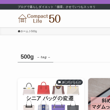
ブログで暮らしダイエット「循環」させていつもスッキリ
ホーム
500g
500g
– tag –
身に付けるもの