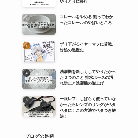
やりとりに移行
コレールをやめる 割ってわか
ったコレールのやばいところ
ずり下がるイヤーマフに苦戦、
対処の黒歴史
洗濯機を新しくしてやりたかっ
た２つのこと 排水ホースの汚
れ防止と洗濯機の嵩上げ
一眼レフ、しばらく使っていな
かったらレンズのリングがベタ
ベタに！この方法でベタつき解
決！
ブログの足跡