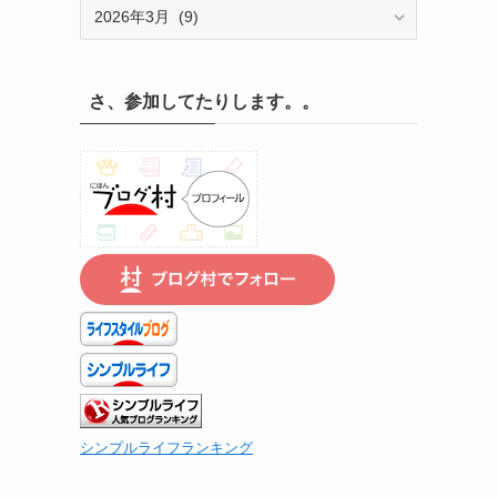
記
録
の
遡
さ、参加してたりします。。
り
は
こ
ち
ら
で
シンプルライフランキング