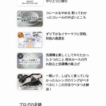
やりとりに移行
コレールをやめる 割ってわか
ったコレールのやばいところ
ずり下がるイヤーマフに苦戦、
対処の黒歴史
洗濯機を新しくしてやりたかっ
た２つのこと 排水ホースの汚
れ防止と洗濯機の嵩上げ
一眼レフ、しばらく使っていな
かったらレンズのリングがベタ
ベタに！この方法でベタつき解
決！
ブログの足跡