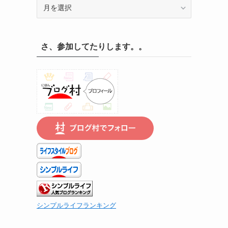
記
録
の
遡
さ、参加してたりします。。
り
は
こ
ち
ら
で
シンプルライフランキング