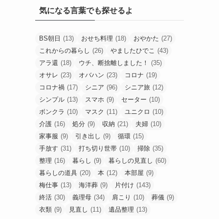
気になる言葉でも探せるよ
BS朝日
(13)
おせち料理
(18)
おやかた
(27)
これからの暮らし
(26)
やましたひでこ
(43)
アラ還
(18)
ウチ、断捨離しました！
(35)
オサレ
(23)
オバハン
(23)
コロナ
(19)
コロナ禍
(17)
シニア
(96)
シニア旅
(12)
シンプル
(13)
スマホ
(9)
セーター
(10)
ボンクラ
(10)
マスク
(11)
ユニクロ
(10)
介護
(16)
処分
(9)
収納
(21)
夫婦
(10)
家事服
(9)
引き出し
(9)
循環
(15)
手放す
(31)
打ち切り世帯
(10)
掃除
(35)
整理
(16)
暮らし
(9)
暮らしの見直し
(60)
暮らしの道具
(20)
本
(12)
本部屋
(9)
梅仕事
(13)
海洋葬
(9)
片付け
(143)
終活
(30)
義理母
(34)
肩こり
(10)
葬儀
(9)
衣類
(9)
見直し
(11)
遺品整理
(13)