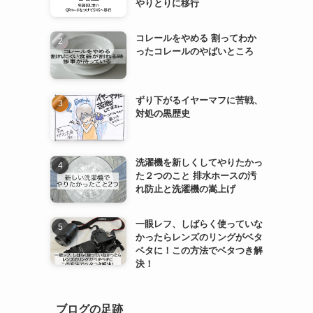
やりとりに移行
コレールをやめる 割ってわか
ったコレールのやばいところ
ずり下がるイヤーマフに苦戦、
対処の黒歴史
洗濯機を新しくしてやりたかっ
た２つのこと 排水ホースの汚
れ防止と洗濯機の嵩上げ
一眼レフ、しばらく使っていな
かったらレンズのリングがベタ
ベタに！この方法でベタつき解
決！
ブログの足跡