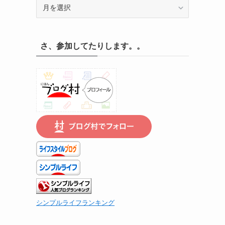
記
録
の
遡
さ、参加してたりします。。
り
は
こ
ち
ら
で
シンプルライフランキング