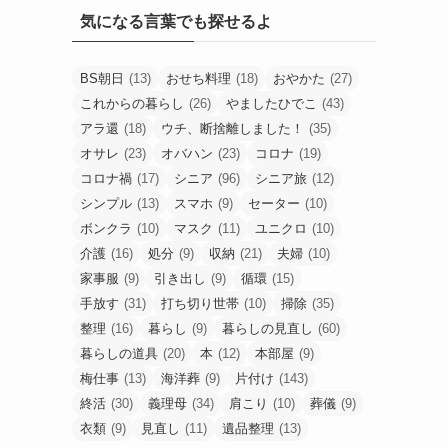
気になる言葉でも探せるよ
BS朝日
(13)
おせち料理
(18)
おやかた
(27)
これからの暮らし
(26)
やましたひでこ
(43)
アラ還
(18)
ウチ、断捨離しました！
(35)
オサレ
(23)
オバハン
(23)
コロナ
(19)
コロナ禍
(17)
シニア
(96)
シニア旅
(12)
シンプル
(13)
スマホ
(9)
セーター
(10)
ボンクラ
(10)
マスク
(11)
ユニクロ
(10)
介護
(16)
処分
(9)
収納
(21)
夫婦
(10)
家事服
(9)
引き出し
(9)
循環
(15)
手放す
(31)
打ち切り世帯
(10)
掃除
(35)
整理
(16)
暮らし
(9)
暮らしの見直し
(60)
暮らしの道具
(20)
本
(12)
本部屋
(9)
梅仕事
(13)
海洋葬
(9)
片付け
(143)
終活
(30)
義理母
(34)
肩こり
(10)
葬儀
(9)
衣類
(9)
見直し
(11)
遺品整理
(13)