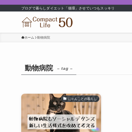
ブログで暮らしダイエット「循環」させていつもスッキリ
ホーム
動物病院
動物病院
– tag –
にゃんことの暮らし