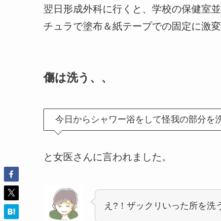
翌日形成外科に行くと、
学校の保健室並
チュラで塗布＆紙テープでの固定に激変
傷は洗う、、
今日からシャワー浴をして怪我の部分を
と女医さんに言われました。
え?！ザックリいった所を洗