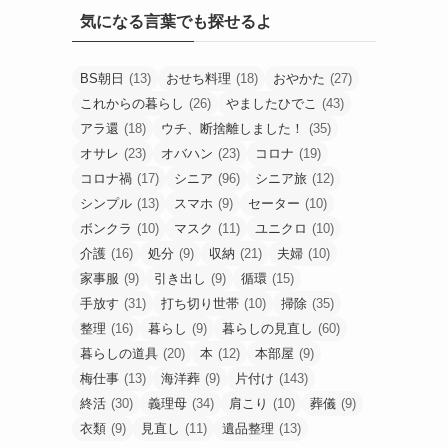
気になる言葉でも探せるよ
BS朝日
(13)
おせち料理
(18)
おやかた
(27)
これからの暮らし
(26)
やましたひでこ
(43)
アラ還
(18)
ウチ、断捨離しました！
(35)
オサレ
(23)
オバハン
(23)
コロナ
(19)
コロナ禍
(17)
シニア
(96)
シニア旅
(12)
シンプル
(13)
スマホ
(9)
セーター
(10)
ボンクラ
(10)
マスク
(11)
ユニクロ
(10)
介護
(16)
処分
(9)
収納
(21)
夫婦
(10)
家事服
(9)
引き出し
(9)
循環
(15)
手放す
(31)
打ち切り世帯
(10)
掃除
(35)
整理
(16)
暮らし
(9)
暮らしの見直し
(60)
暮らしの道具
(20)
本
(12)
本部屋
(9)
梅仕事
(13)
海洋葬
(9)
片付け
(143)
終活
(30)
義理母
(34)
肩こり
(10)
葬儀
(9)
衣類
(9)
見直し
(11)
遺品整理
(13)