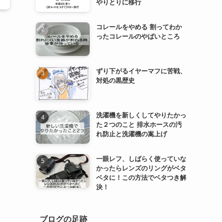
やりとりに移行
コレールをやめる 割ってわか
ったコレールのやばいところ
ま
ずり下がるイヤーマフに苦戦、
対処の黒歴史
洗濯機を新しくしてやりたかっ
た２つのこと 排水ホースの汚
れ防止と洗濯機の嵩上げ
一眼レフ、しばらく使っていな
かったらレンズのリングがベタ
ベタに！この方法でベタつき解
決！
ブログの足跡