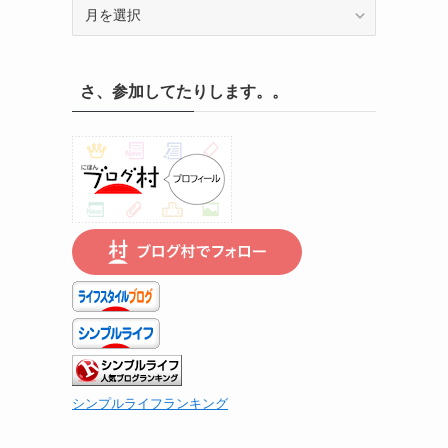
記
録
の
遡
さ、参加してたりします。。
り
は
こ
ち
ら
で
シンプルライフランキング