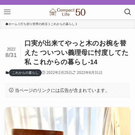
ホーム
打ち切り世帯の終活
これからの暮らし
口実が出来てやっと木のお椀を替
2022
えた ついつい義理母に忖度してた
8/31
私 これからの暮らし-14
2022年2月25日
2022年8月31日
これからの暮らし
当ページのリンクには広告が含まれています。