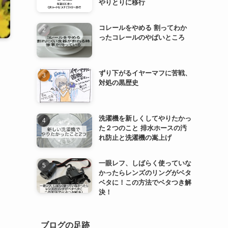
やりとりに移行
コレールをやめる 割ってわか
ったコレールのやばいところ
ずり下がるイヤーマフに苦戦、
対処の黒歴史
洗濯機を新しくしてやりたかっ
た２つのこと 排水ホースの汚
れ防止と洗濯機の嵩上げ
一眼レフ、しばらく使っていな
かったらレンズのリングがベタ
ベタに！この方法でベタつき解
決！
ブログの足跡