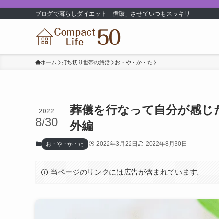
ブログで暮らしダイエット「循環」させていつもスッキリ
ホーム
打ち切り世帯の終活
お・や・か・た
葬儀を行なって自分が感じ
2022
8/30
外編
2022年3月22日
2022年8月30日
お・や・か・た
当ページのリンクには広告が含まれています。