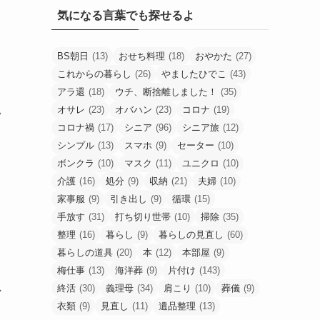
気になる言葉でも探せるよ
BS朝日
(13)
おせち料理
(18)
おやかた
(27)
これからの暮らし
(26)
やましたひでこ
(43)
アラ還
(18)
ウチ、断捨離しました！
(35)
オサレ
(23)
オバハン
(23)
コロナ
(19)
い
コロナ禍
(17)
シニア
(96)
シニア旅
(12)
シンプル
(13)
スマホ
(9)
セーター
(10)
ボンクラ
(10)
マスク
(11)
ユニクロ
(10)
介護
(16)
処分
(9)
収納
(21)
夫婦
(10)
家事服
(9)
引き出し
(9)
循環
(15)
手放す
(31)
打ち切り世帯
(10)
掃除
(35)
整理
(16)
暮らし
(9)
暮らしの見直し
(60)
暮らしの道具
(20)
本
(12)
本部屋
(9)
梅仕事
(13)
海洋葬
(9)
片付け
(143)
れ
終活
(30)
義理母
(34)
肩こり
(10)
葬儀
(9)
衣類
(9)
見直し
(11)
遺品整理
(13)