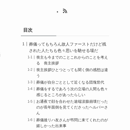
目次
葬儀ってもちろん故人ファーストだけど残
された人たちも色々思いを馳せる場だ
挨
喪主も今までのことこれからのことを考え
る 喪主挨拶
喪主挨拶ひとつとっても聞く側の感想は違
う
葬儀が自分ごととして近くなる団塊世代
葬儀をするであろう次の立場の人間も色々
感じるところがあったらしい
お通夜で顔を合わせた途端涙腺崩壊だった
のが長年面倒を見てくださったヘルパーさ
ん
葬儀後リハ友さんが弔問に来てくれたのが
嬉しかった出来事