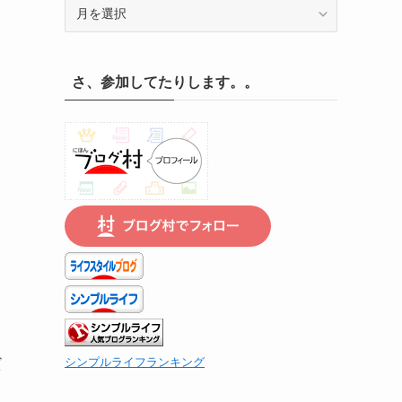
記
録
の
遡
さ、参加してたりします。。
り
、
は
く
こ
ち
ら
で
だ
シンプルライフランキング