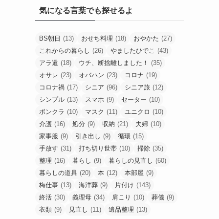
気になる言葉でも探せるよ
BS朝日
(13)
おせち料理
(18)
おやかた
(27)
これからの暮らし
(26)
やましたひでこ
(43)
アラ還
(18)
ウチ、断捨離しました！
(35)
オサレ
(23)
オバハン
(23)
コロナ
(19)
コロナ禍
(17)
シニア
(96)
シニア旅
(12)
シンプル
(13)
スマホ
(9)
セーター
(10)
ボンクラ
(10)
マスク
(11)
ユニクロ
(10)
介護
(16)
処分
(9)
収納
(21)
夫婦
(10)
家事服
(9)
引き出し
(9)
循環
(15)
手放す
(31)
打ち切り世帯
(10)
掃除
(35)
整理
(16)
暮らし
(9)
暮らしの見直し
(60)
暮らしの道具
(20)
本
(12)
本部屋
(9)
梅仕事
(13)
海洋葬
(9)
片付け
(143)
終活
(30)
義理母
(34)
肩こり
(10)
葬儀
(9)
衣類
(9)
見直し
(11)
遺品整理
(13)