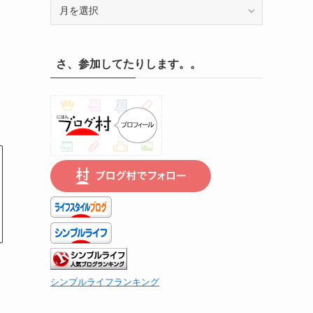
記
録
の
遡
さ、参加してたりします。。
り
は
こ
ち
ら
で
シンプルライフランキング