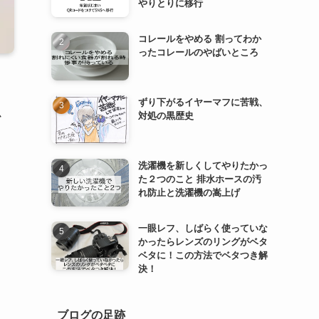
やりとりに移行
コレールをやめる 割ってわか
ったコレールのやばいところ
ずり下がるイヤーマフに苦戦、
か
対処の黒歴史
洗濯機を新しくしてやりたかっ
た２つのこと 排水ホースの汚
れ防止と洗濯機の嵩上げ
一眼レフ、しばらく使っていな
かったらレンズのリングがベタ
ベタに！この方法でベタつき解
決！
ブログの足跡