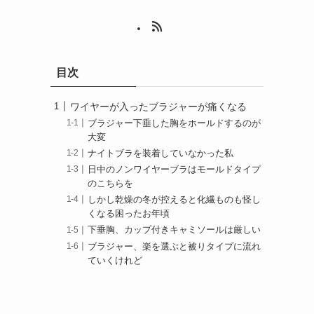
目次
ワイヤーが入ったブラジャーが痛くなる
ブラジャー下垂した胸をホールドするのが
大変
ナイトブラを装着していなかった私
日中のノンワイヤーブラはモールドタイプ
のこちらを
しかし乾燥の冬が控えると化繊ものも怪し
くなる困ったお年頃
下垂胸、カップ付きキャミソールは厳しい
ブラジャー、楽を選ぶと被りタイプに流れ
ていくけれど