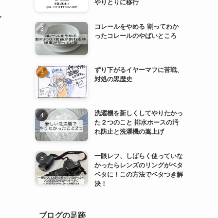
やりとりに移行
予
コレールをやめる 割ってわか
ったコレールのやばいところ
ずり下がるイヤーマフに苦戦、
対処の黒歴史
洗濯機を新しくしてやりたかっ
た２つのこと 排水ホースの汚
れ防止と洗濯機の嵩上げ
一眼レフ、しばらく使っていな
かったらレンズのリングがベタ
ベタに！この方法でベタつき解
決！
ブログの足跡