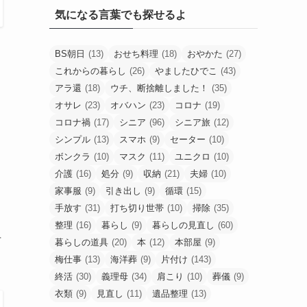
気になる言葉でも探せるよ
BS朝日
(13)
おせち料理
(18)
おやかた
(27)
これからの暮らし
(26)
やましたひでこ
(43)
アラ還
(18)
ウチ、断捨離しました！
(35)
オサレ
(23)
オバハン
(23)
コロナ
(19)
コロナ禍
(17)
シニア
(96)
シニア旅
(12)
シンプル
(13)
スマホ
(9)
セーター
(10)
ボンクラ
(10)
マスク
(11)
ユニクロ
(10)
介護
(16)
処分
(9)
収納
(21)
夫婦
(10)
家事服
(9)
引き出し
(9)
循環
(15)
手放す
(31)
打ち切り世帯
(10)
掃除
(35)
整理
(16)
暮らし
(9)
暮らしの見直し
(60)
阻
暮らしの道具
(20)
本
(12)
本部屋
(9)
梅仕事
(13)
海洋葬
(9)
片付け
(143)
終活
(30)
義理母
(34)
肩こり
(10)
葬儀
(9)
衣類
(9)
見直し
(11)
遺品整理
(13)