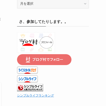
記
録
の
遡
が
さ、参加してたりします。。
り
は
こ
ち
ら
で
シンプルライフランキング