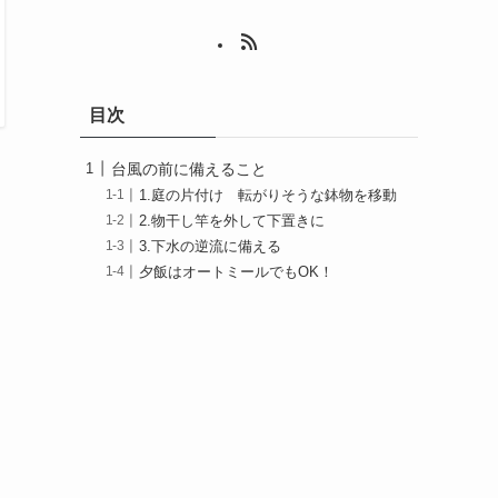
目次
台風の前に備えること
1.庭の片付け 転がりそうな鉢物を移動
2.物干し竿を外して下置きに
3.下水の逆流に備える
夕飯はオートミールでもOK！