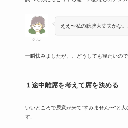
ええ〜私の膀胱大丈夫かな。
グリコ
一瞬怯みましたが、、どうしても観たいので
１途中離席を考えて席を決める
いいところで尿意が来て”すみません〜”と
す。