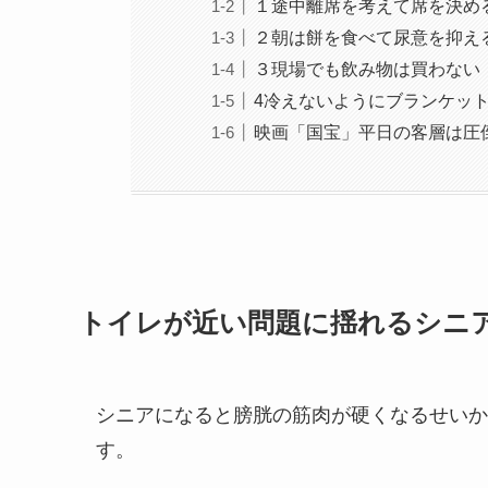
１途中離席を考えて席を決め
２朝は餅を食べて尿意を抑え
３現場でも飲み物は買わない
4冷えないようにブランケッ
映画「国宝」平日の客層は圧
トイレが近い問題に揺れるシニ
シニアになると膀胱の筋肉が硬くなるせいか
す。