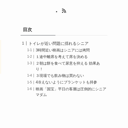
目次
トイレが近い問題に揺れるシニア
3時間近い映画はシニアには拷問
１途中離席を考えて席を決める
２朝は餅を食べて尿意を抑える 効果あ
り！
３現場でも飲み物は買わない
4冷えないようにブランケットも持参
映画「国宝」平日の客層は圧倒的にシニア
マダム