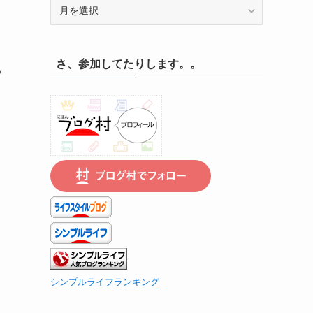
記
録
の
遡
さ、参加してたりします。。
り
わ
は
こ
ち
ら
も
で
り
シンプルライフランキング