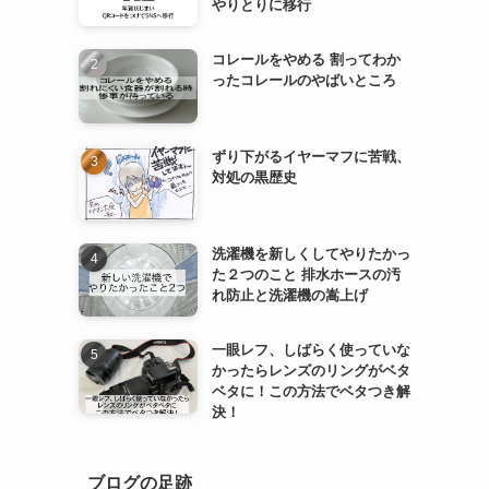
やりとりに移行
コレールをやめる 割ってわか
ったコレールのやばいところ
ずり下がるイヤーマフに苦戦、
対処の黒歴史
洗濯機を新しくしてやりたかっ
た２つのこと 排水ホースの汚
れ防止と洗濯機の嵩上げ
一眼レフ、しばらく使っていな
かったらレンズのリングがベタ
ベタに！この方法でベタつき解
決！
ブログの足跡