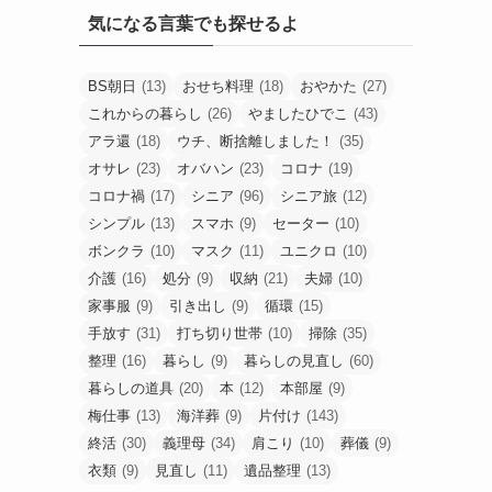
気になる言葉でも探せるよ
BS朝日
(13)
おせち料理
(18)
おやかた
(27)
これからの暮らし
(26)
やましたひでこ
(43)
アラ還
(18)
ウチ、断捨離しました！
(35)
オサレ
(23)
オバハン
(23)
コロナ
(19)
コロナ禍
(17)
シニア
(96)
シニア旅
(12)
シンプル
(13)
スマホ
(9)
セーター
(10)
ボンクラ
(10)
マスク
(11)
ユニクロ
(10)
介護
(16)
処分
(9)
収納
(21)
夫婦
(10)
家事服
(9)
引き出し
(9)
循環
(15)
手放す
(31)
打ち切り世帯
(10)
掃除
(35)
整理
(16)
暮らし
(9)
暮らしの見直し
(60)
暮らしの道具
(20)
本
(12)
本部屋
(9)
梅仕事
(13)
海洋葬
(9)
片付け
(143)
終活
(30)
義理母
(34)
肩こり
(10)
葬儀
(9)
衣類
(9)
見直し
(11)
遺品整理
(13)