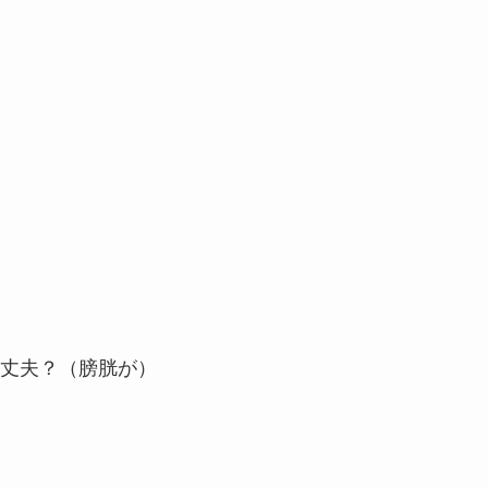
丈夫？（膀胱が）