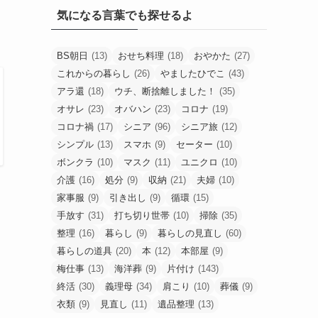
気になる言葉でも探せるよ
BS朝日
(13)
おせち料理
(18)
おやかた
(27)
これからの暮らし
(26)
やましたひでこ
(43)
アラ還
(18)
ウチ、断捨離しました！
(35)
オサレ
(23)
オバハン
(23)
コロナ
(19)
コロナ禍
(17)
シニア
(96)
シニア旅
(12)
シンプル
(13)
スマホ
(9)
セーター
(10)
ボンクラ
(10)
マスク
(11)
ユニクロ
(10)
介護
(16)
処分
(9)
収納
(21)
夫婦
(10)
家事服
(9)
引き出し
(9)
循環
(15)
手放す
(31)
打ち切り世帯
(10)
掃除
(35)
整理
(16)
暮らし
(9)
暮らしの見直し
(60)
暮らしの道具
(20)
本
(12)
本部屋
(9)
梅仕事
(13)
海洋葬
(9)
片付け
(143)
終活
(30)
義理母
(34)
肩こり
(10)
葬儀
(9)
衣類
(9)
見直し
(11)
遺品整理
(13)