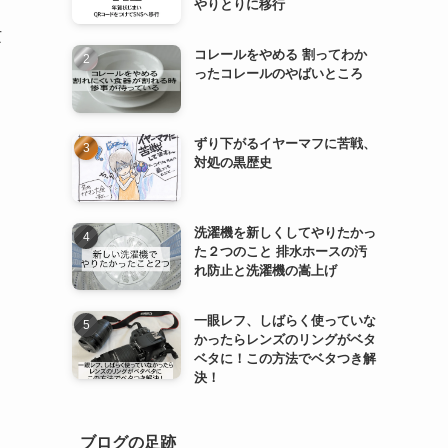
やりとりに移行
忙
コレールをやめる 割ってわか
ったコレールのやばいところ
ずり下がるイヤーマフに苦戦、
対処の黒歴史
洗濯機を新しくしてやりたかっ
た２つのこと 排水ホースの汚
れ防止と洗濯機の嵩上げ
一眼レフ、しばらく使っていな
かったらレンズのリングがベタ
ベタに！この方法でベタつき解
決！
ブログの足跡