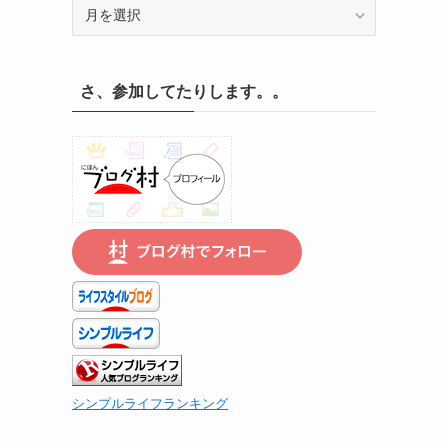
記
録
の
遡
さ、参加してたりします。。
り
は
こ
ち
ら
で
』
シンプルライフランキング