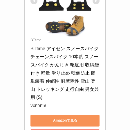
BTtime
BTtime アイゼン スノースパイク 
チェーンスパイク 10本爪 スノー
スパイク かんじき 靴底用 収納袋
付き 軽量 滑り止め 転倒防止 簡
単装着 伸縮性 耐摩耗性 雪山 登
山 トレッキング 走行自由 男女兼
用 (S)
VXEDF16
Amazonで見る