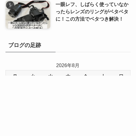
一眼レフ、しばらく使っていなか
ったらレンズのリングがベタベタ
に！この方法でベタつき解決！
ブログの足跡
2026年8月
月
火
水
木
金
土
日
1
2
3
4
5
6
7
8
9
10
11
12
13
14
15
16
17
18
19
20
21
22
23