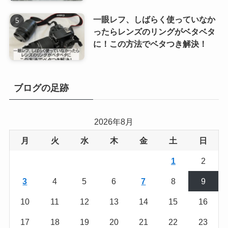
一眼レフ、しばらく使っていなか
ったらレンズのリングがベタベタ
に！この方法でベタつき解決！
ブログの足跡
2026年8月
月
火
水
木
金
土
日
1
2
3
4
5
6
7
8
9
10
11
12
13
14
15
16
17
18
19
20
21
22
23