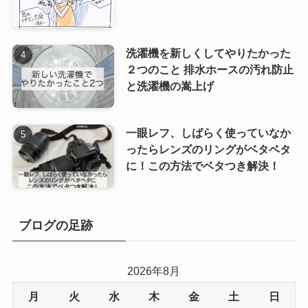
洗濯機を新しくしてやりたかった
２つのこと 排水ホースの汚れ防止
と洗濯機の嵩上げ
一眼レフ、しばらく使っていなか
ったらレンズのリングがベタベタ
に！この方法でベタつき解決！
ブログの足跡
2026年8月
月
火
水
木
金
土
日