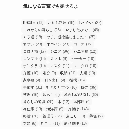
気になる言葉でも探せるよ
BS朝日
(13)
おせち料理
(18)
おやかた
(27)
これからの暮らし
(26)
やましたひでこ
(43)
アラ還
(18)
ウチ、断捨離しました！
(35)
オサレ
(23)
オバハン
(23)
コロナ
(19)
コロナ禍
(17)
シニア
(96)
シニア旅
(12)
シンプル
(13)
スマホ
(9)
セーター
(10)
ボンクラ
(10)
マスク
(11)
ユニクロ
(10)
介護
(16)
処分
(9)
収納
(21)
夫婦
(10)
家事服
(9)
引き出し
(9)
循環
(15)
手放す
(31)
打ち切り世帯
(10)
掃除
(35)
整理
(16)
暮らし
(9)
暮らしの見直し
(60)
暮らしの道具
(20)
本
(12)
本部屋
(9)
梅仕事
(13)
海洋葬
(9)
片付け
(143)
終活
(30)
義理母
(34)
肩こり
(10)
葬儀
(9)
衣類
(9)
見直し
(11)
遺品整理
(13)