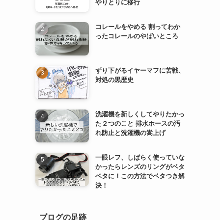
やりとりに移行
コレールをやめる 割ってわか
ったコレールのやばいところ
ずり下がるイヤーマフに苦戦、
対処の黒歴史
洗濯機を新しくしてやりたかっ
た２つのこと 排水ホースの汚
れ防止と洗濯機の嵩上げ
一眼レフ、しばらく使っていな
かったらレンズのリングがベタ
ベタに！この方法でベタつき解
決！
ブログの足跡