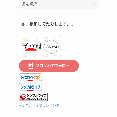
記
録
の
遡
さ、参加してたりします。。
り
は
こ
ち
ら
で
シンプルライフランキング