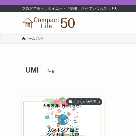
ブログで暮らしダイエット「循環」させていつもスッキリ
ホーム
UMI
UMI
– tag –
おとなの物見遊山