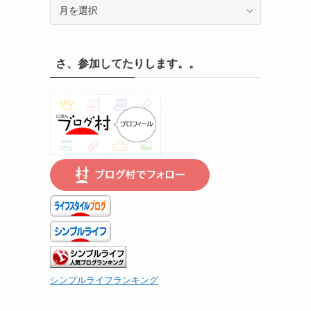
記
録
の
遡
さ、参加してたりします。。
り
は
こ
ち
ら
で
シンプルライフランキング