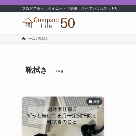
ブログで暮らしダイエット「循環」させていつもスッキリ
ホーム
靴拭き
靴拭き
– tag –
掃除