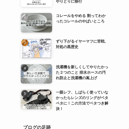
やりとりに移行
コレールをやめる 割ってわか
ったコレールのやばいところ
ずり下がるイヤーマフに苦戦、
対処の黒歴史
洗濯機を新しくしてやりたかっ
た２つのこと 排水ホースの汚
れ防止と洗濯機の嵩上げ
一眼レフ、しばらく使っていな
かったらレンズのリングがベタ
ベタに！この方法でベタつき解
決！
ブログの足跡