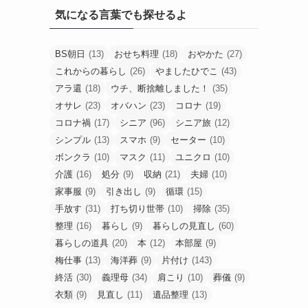
気になる言葉でも探せるよ
BS朝日
(13)
おせち料理
(18)
おやかた
(27)
これからの暮らし
(26)
やましたひでこ
(43)
アラ還
(18)
ウチ、断捨離しました！
(35)
オサレ
(23)
オバハン
(23)
コロナ
(19)
コロナ禍
(17)
シニア
(96)
シニア旅
(12)
シンプル
(13)
スマホ
(9)
セーター
(10)
ボンクラ
(10)
マスク
(11)
ユニクロ
(10)
介護
(16)
処分
(9)
収納
(21)
夫婦
(10)
家事服
(9)
引き出し
(9)
循環
(15)
手放す
(31)
打ち切り世帯
(10)
掃除
(35)
整理
(16)
暮らし
(9)
暮らしの見直し
(60)
暮らしの道具
(20)
本
(12)
本部屋
(9)
梅仕事
(13)
海洋葬
(9)
片付け
(143)
終活
(30)
義理母
(34)
肩こり
(10)
葬儀
(9)
衣類
(9)
見直し
(11)
遺品整理
(13)