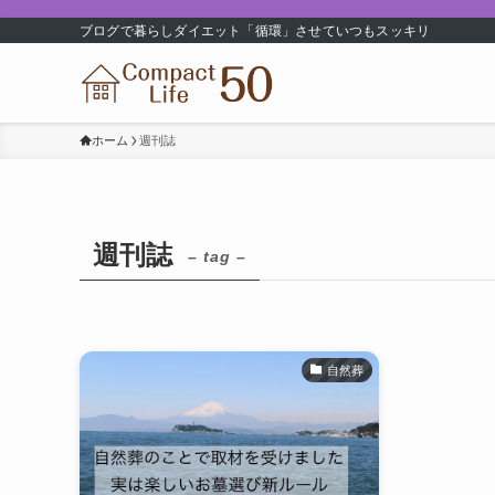
ブログで暮らしダイエット「循環」させていつもスッキリ
ホーム
週刊誌
週刊誌
– tag –
自然葬