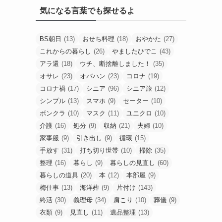
気になる言葉でも探せるよ
BS朝日
(13)
おせち料理
(18)
おやかた
(27)
これからの暮らし
(26)
やましたひでこ
(43)
アラ還
(18)
ウチ、断捨離しました！
(35)
オサレ
(23)
オバハン
(23)
コロナ
(19)
コロナ禍
(17)
シニア
(96)
シニア旅
(12)
シンプル
(13)
スマホ
(9)
セーター
(10)
ボンクラ
(10)
マスク
(11)
ユニクロ
(10)
介護
(16)
処分
(9)
収納
(21)
夫婦
(10)
家事服
(9)
引き出し
(9)
循環
(15)
手放す
(31)
打ち切り世帯
(10)
掃除
(35)
整理
(16)
暮らし
(9)
暮らしの見直し
(60)
暮らしの道具
(20)
本
(12)
本部屋
(9)
梅仕事
(13)
海洋葬
(9)
片付け
(143)
終活
(30)
義理母
(34)
肩こり
(10)
葬儀
(9)
衣類
(9)
見直し
(11)
遺品整理
(13)