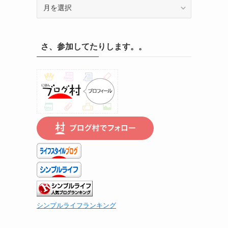
記
録
の
遡
さ、参加してたりします。。
り
は
こ
ち
ら
で
シンプルライフランキング