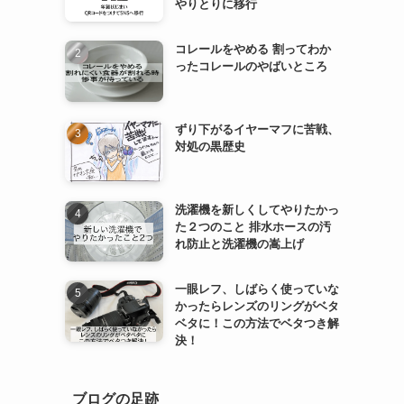
やりとりに移行
コレールをやめる 割ってわか
ったコレールのやばいところ
ずり下がるイヤーマフに苦戦、
対処の黒歴史
洗濯機を新しくしてやりたかっ
た２つのこと 排水ホースの汚
れ防止と洗濯機の嵩上げ
一眼レフ、しばらく使っていな
かったらレンズのリングがベタ
ベタに！この方法でベタつき解
決！
ブログの足跡