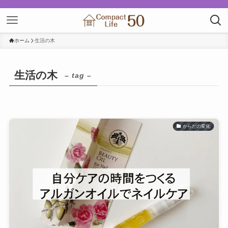
ホーム
生活の木
生活の木
– tag –
からだの変化