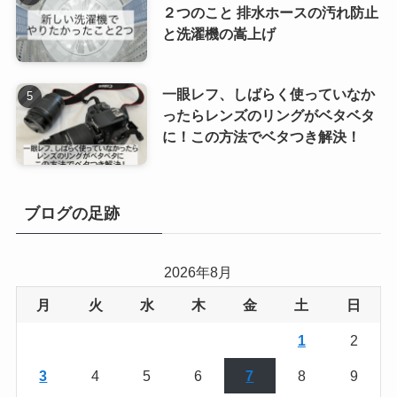
２つのこと 排水ホースの汚れ防止
と洗濯機の嵩上げ
一眼レフ、しばらく使っていなか
ったらレンズのリングがベタベタ
に！この方法でベタつき解決！
ブログの足跡
2026年8月
月
火
水
木
金
土
日
1
2
3
4
5
6
7
8
9