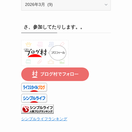
記
録
の
遡
さ、参加してたりします。。
り
は
こ
ち
ら
で
シンプルライフランキング