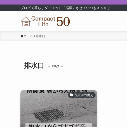
ブログで暮らしダイエット「循環」させていつもスッキリ
ホーム
排水口
排水口
– tag –
災害時の備え