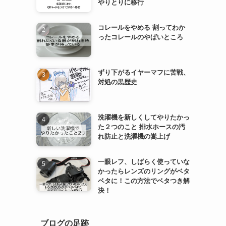
やりとりに移行
コレールをやめる 割ってわか
ったコレールのやばいところ
ずり下がるイヤーマフに苦戦、
対処の黒歴史
洗濯機を新しくしてやりたかっ
た２つのこと 排水ホースの汚
れ防止と洗濯機の嵩上げ
一眼レフ、しばらく使っていな
かったらレンズのリングがベタ
ベタに！この方法でベタつき解
決！
ブログの足跡