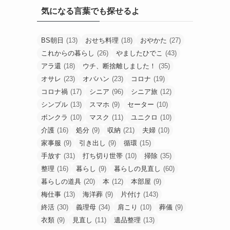
気になる言葉でも探せるよ
BS朝日
(13)
おせち料理
(18)
おやかた
(27)
これからの暮らし
(26)
やましたひでこ
(43)
アラ還
(18)
ウチ、断捨離しました！
(35)
オサレ
(23)
オバハン
(23)
コロナ
(19)
コロナ禍
(17)
シニア
(96)
シニア旅
(12)
シンプル
(13)
スマホ
(9)
セーター
(10)
ボンクラ
(10)
マスク
(11)
ユニクロ
(10)
介護
(16)
処分
(9)
収納
(21)
夫婦
(10)
家事服
(9)
引き出し
(9)
循環
(15)
手放す
(31)
打ち切り世帯
(10)
掃除
(35)
整理
(16)
暮らし
(9)
暮らしの見直し
(60)
暮らしの道具
(20)
本
(12)
本部屋
(9)
梅仕事
(13)
海洋葬
(9)
片付け
(143)
終活
(30)
義理母
(34)
肩こり
(10)
葬儀
(9)
衣類
(9)
見直し
(11)
遺品整理
(13)