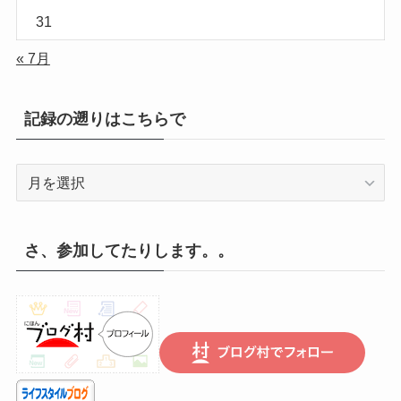
31
« 7月
記録の遡りはこちらで
記
録
の
遡
さ、参加してたりします。。
り
は
こ
ち
ら
で