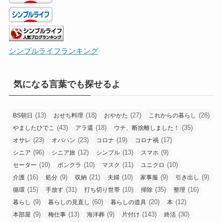
シンプルライフランキング
気になる言葉でも探せるよ
(13)
(18)
(27)
(26)
BS朝日
おせち料理
おやかた
これからの暮らし
(43)
(18)
(35)
やましたひでこ
アラ還
ウチ、断捨離しました！
(23)
(23)
(19)
(17)
オサレ
オバハン
コロナ
コロナ禍
(96)
(12)
(13)
(9)
シニア
シニア旅
シンプル
スマホ
(10)
(10)
(11)
(10)
セーター
ボンクラ
マスク
ユニクロ
(16)
(9)
(21)
(10)
(9)
(9)
介護
処分
収納
夫婦
家事服
引き出し
(15)
(31)
(10)
(35)
(16)
循環
手放す
打ち切り世帯
掃除
整理
(9)
(60)
(20)
(12)
暮らし
暮らしの見直し
暮らしの道具
本
(9)
(13)
(9)
(143)
(30)
本部屋
梅仕事
海洋葬
片付け
終活