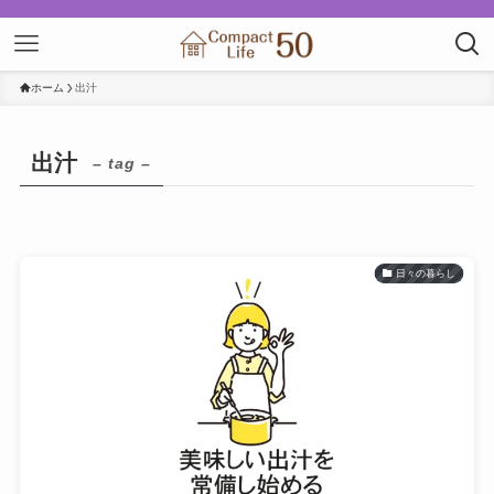
ホーム
出汁
出汁
– tag –
日々の暮らし