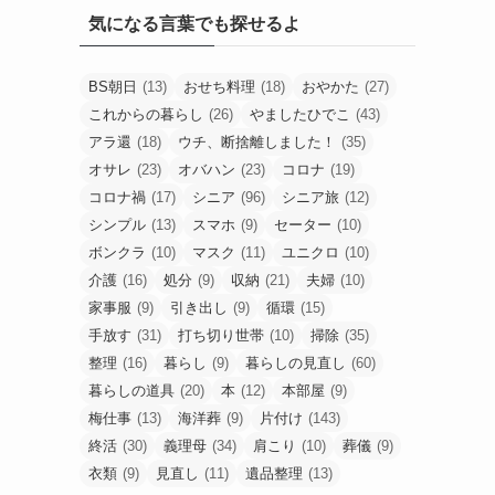
気になる言葉でも探せるよ
BS朝日
(13)
おせち料理
(18)
おやかた
(27)
これからの暮らし
(26)
やましたひでこ
(43)
アラ還
(18)
ウチ、断捨離しました！
(35)
オサレ
(23)
オバハン
(23)
コロナ
(19)
コロナ禍
(17)
シニア
(96)
シニア旅
(12)
シンプル
(13)
スマホ
(9)
セーター
(10)
ボンクラ
(10)
マスク
(11)
ユニクロ
(10)
介護
(16)
処分
(9)
収納
(21)
夫婦
(10)
家事服
(9)
引き出し
(9)
循環
(15)
手放す
(31)
打ち切り世帯
(10)
掃除
(35)
整理
(16)
暮らし
(9)
暮らしの見直し
(60)
暮らしの道具
(20)
本
(12)
本部屋
(9)
梅仕事
(13)
海洋葬
(9)
片付け
(143)
終活
(30)
義理母
(34)
肩こり
(10)
葬儀
(9)
衣類
(9)
見直し
(11)
遺品整理
(13)