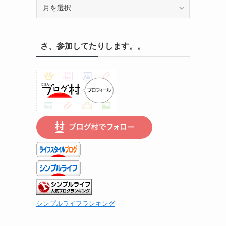
記
録
の
遡
さ、参加してたりします。。
り
は
こ
ち
ら
で
シンプルライフランキング