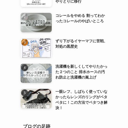
やりとりに移行
コレールをやめる 割ってわか
ったコレールのやばいところ
ずり下がるイヤーマフに苦戦、
対処の黒歴史
洗濯機を新しくしてやりたかっ
た２つのこと 排水ホースの汚
れ防止と洗濯機の嵩上げ
一眼レフ、しばらく使っていな
かったらレンズのリングがベタ
ベタに！この方法でベタつき解
決！
ブログの足跡