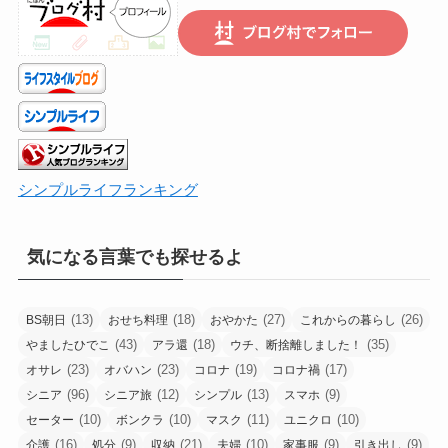
ち
ら
で
シンプルライフランキング
気になる言葉でも探せるよ
(13)
(18)
(27)
(26)
BS朝日
おせち料理
おやかた
これからの暮らし
(43)
(18)
(35)
やましたひでこ
アラ還
ウチ、断捨離しました！
(23)
(23)
(19)
(17)
オサレ
オバハン
コロナ
コロナ禍
(96)
(12)
(13)
(9)
シニア
シニア旅
シンプル
スマホ
(10)
(10)
(11)
(10)
セーター
ボンクラ
マスク
ユニクロ
(16)
(9)
(21)
(10)
(9)
(9)
介護
処分
収納
夫婦
家事服
引き出し