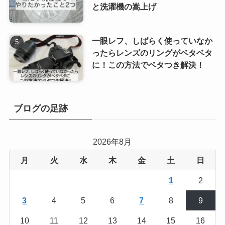
と洗濯機の嵩上げ
一眼レフ、しばらく使っていなか
ったらレンズのリングがベタベタ
に！この方法でベタつき解決！
ブログの足跡
2026年8月
月
火
水
木
金
土
日
1
2
3
4
5
6
7
8
9
10
11
12
13
14
15
16