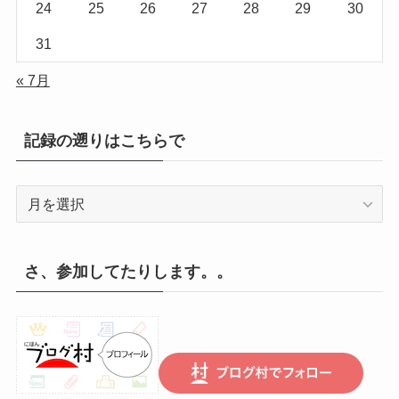
24
25
26
27
28
29
30
31
« 7月
記録の遡りはこちらで
記
録
の
遡
さ、参加してたりします。。
り
は
こ
ち
ら
で