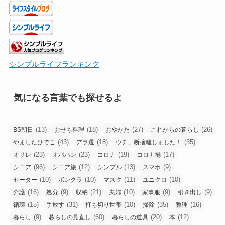
シンプルライフランキング
気になる言葉でも探せるよ
(13)
(18)
(27)
(26)
BS朝日
おせち料理
おやかた
これからの暮らし
(43)
(18)
(35)
やましたひでこ
アラ還
ウチ、断捨離しました！
(23)
(23)
(19)
(17)
オサレ
オバハン
コロナ
コロナ禍
(96)
(12)
(13)
(9)
シニア
シニア旅
シンプル
スマホ
(10)
(10)
(11)
(10)
セーター
ボンクラ
マスク
ユニクロ
(16)
(9)
(21)
(10)
(9)
(9)
介護
処分
収納
夫婦
家事服
引き出し
(15)
(31)
(10)
(35)
(16)
循環
手放す
打ち切り世帯
掃除
整理
(9)
(60)
(20)
(12)
暮らし
暮らしの見直し
暮らしの道具
本