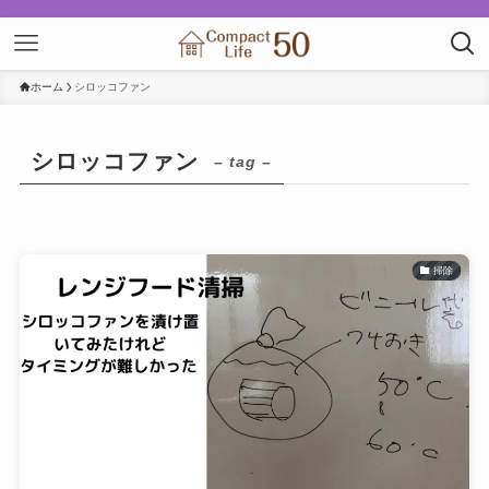
ホーム
シロッコファン
シロッコファン
– tag –
掃除