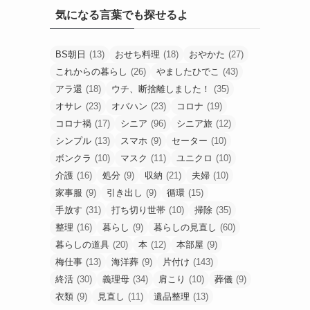
気になる言葉でも探せるよ
BS朝日
(13)
おせち料理
(18)
おやかた
(27)
これからの暮らし
(26)
やましたひでこ
(43)
アラ還
(18)
ウチ、断捨離しました！
(35)
オサレ
(23)
オバハン
(23)
コロナ
(19)
コロナ禍
(17)
シニア
(96)
シニア旅
(12)
シンプル
(13)
スマホ
(9)
セーター
(10)
ボンクラ
(10)
マスク
(11)
ユニクロ
(10)
介護
(16)
処分
(9)
収納
(21)
夫婦
(10)
家事服
(9)
引き出し
(9)
循環
(15)
手放す
(31)
打ち切り世帯
(10)
掃除
(35)
整理
(16)
暮らし
(9)
暮らしの見直し
(60)
暮らしの道具
(20)
本
(12)
本部屋
(9)
梅仕事
(13)
海洋葬
(9)
片付け
(143)
終活
(30)
義理母
(34)
肩こり
(10)
葬儀
(9)
衣類
(9)
見直し
(11)
遺品整理
(13)