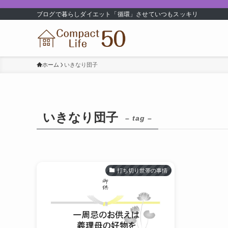
ブログで暮らしダイエット「循環」させていつもスッキリ
ホーム
いきなり団子
いきなり団子
– tag –
打ち切り世帯の事情