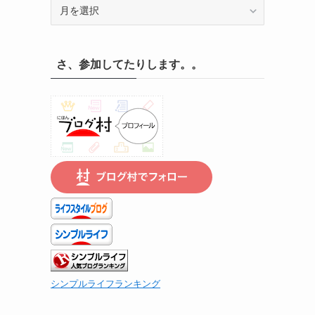
記
録
の
遡
さ、参加してたりします。。
り
は
こ
ち
ら
で
シンプルライフランキング