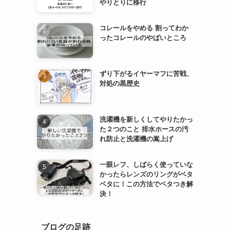
やりとりに移行
コレールをやめる 割ってわか
ったコレールのやばいところ
ずり下がるイヤーマフに苦戦、
対処の黒歴史
洗濯機を新しくしてやりたかっ
た２つのこと 排水ホースの汚
れ防止と洗濯機の嵩上げ
一眼レフ、しばらく使っていな
かったらレンズのリングがベタ
ベタに！この方法でベタつき解
決！
ブログの足跡